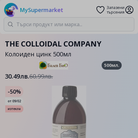
Запазени
MySupermarket
търсения
THE COLLOIDAL COMPANY
Колоиден цинк 500мл
500мл.
30.49лв.
60.99лв.
-50%
от
09/02
изтекла