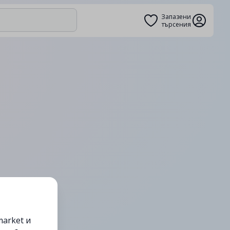
Запазени
търсения
arket и