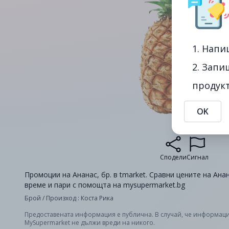
1. Напи
2. Запи
продукт
OK
Сподели
Сигнал
Промоции на Ананас, бр. в tmarket. Сравни цените на Анан
време и пари с помощта на mysupermarket.bg
Брой / Произход : Коста Рика
Предоставената информация е публична. В случай, че информаци
MySupermarket не дължи вреди на никого.