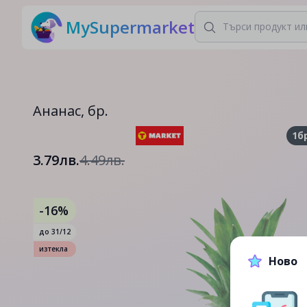
MySupermarket
Ананас, бр.
1б
3.79лв.
4.49лв.
-16%
до
31/12
изтекла
Ново