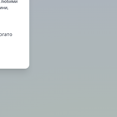
е любими
ини,
огато