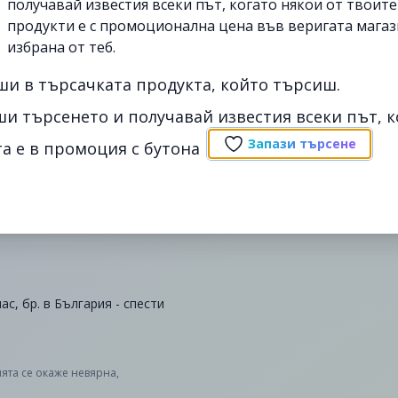
получавай известия всеки път, когато някои от твоит
продукти е с промоционална цена във веригата магаз
избрана от теб.
ши в търсачката продукта, който търсиш.
ши търсенето и получавай известия всеки път, к
Запази търсене
а е в промоция с бутона
ас, бр. в България - спести
ята се окаже невярна,