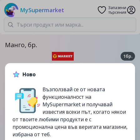
Запазени
MySupermarket
търсения
Манго, бр.
1бр.
1.99лв.
2.99лв.
Ново
-33%
Възползвай се от новата
до
31/03
функционалност на
изтекла
MySupermarket и получавай
известия всеки път, когато някои
от твоите любими продукти е с
промоционална цена във веригата магазини,
избрана от теб.