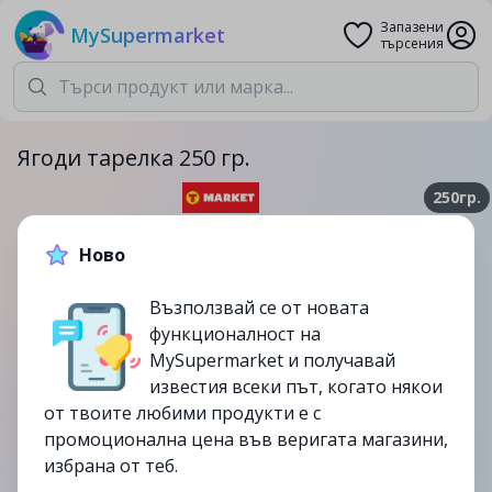
Запазени
MySupermarket
търсения
Ягоди тарелка 250 гр.
250гр.
1.99лв.
2.99лв.
Ново
-33%
Възползвай се от новата
до
22/05
функционалност на
изтекла
MySupermarket и получавай
известия всеки път, когато някои
от твоите любими продукти е с
промоционална цена във веригата магазини,
избрана от теб.