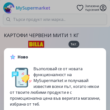
Запазени
MySupermarket
търсения
КАРТОФИ ЧЕРВЕНИ МИТИ 1 КГ
1кг.
2.49лв.
2.79лв.
Ново
-11%
Възползвай се от новата
до
20/08
функционалност на
изтекла
MySupermarket и получавай
известия всеки път, когато някои
от твоите любими продукти е с
промоционална цена във веригата магазини,
избрана от теб.