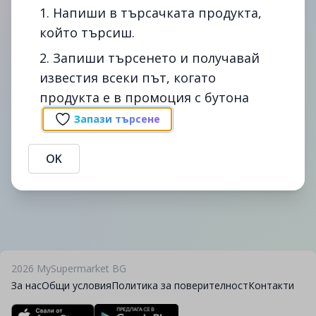
1. Напиши в търсачката продукта,
който търсиш.
2. Запиши търсенето и получавай
известия всеки път, когато
Сподели
Сигнал
продукта е в промоция с бутона
Промоции на лайм бр в cba. Сравни цените на лайм бр в
България - спести време и пари с помощта на
Запази търсене
mysupermarket.bg
Предоставената информация е публична. В случай, че
OK
информацията се окаже невярна, MySupermarket не дължи вреди на
никого.
2026
MySupermarket BG
За нас
Общи условия
Политика за поверителност
Контакти