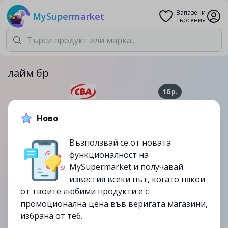
Запазени
MySupermarket
търсения
лайм бр
1бр.
0.69лв.
0.99лв.
Ново
-30%
Възползвай се от новата
до
15/10
функционалност на
изтекла
MySupermarket и получавай
известия всеки път, когато някои
от твоите любими продукти е с
промоционална цена във веригата магазини,
избрана от теб.