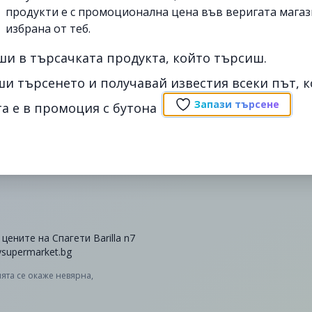
продукти е с промоционална цена във веригата магаз
избрана от теб.
ши в търсачката продукта, който търсиш.
ши търсенето и получавай известия всеки път, к
Запази търсене
а е в промоция с бутона
 цените на Спагети Barilla n7
ysupermarket.bg
ята се окаже невярна,