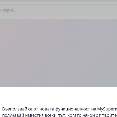
Възползвай се от новата функционалност на MySuperm
получавай известия всеки път, когато някои от твоит