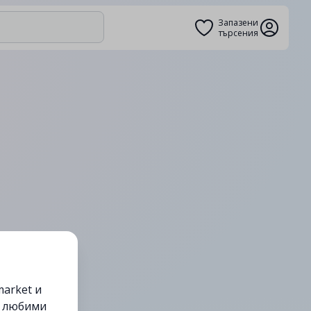
Запазени
търсения
arket и
е любими