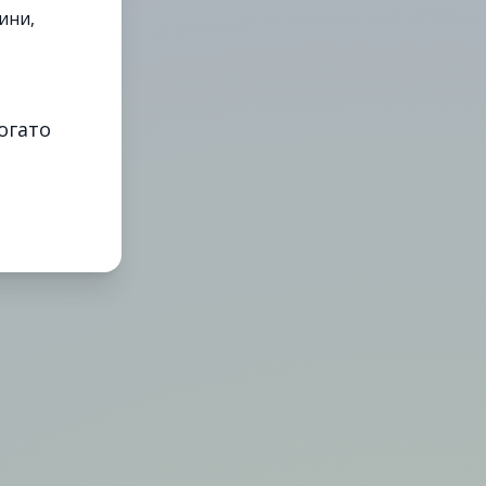
ини,
огато