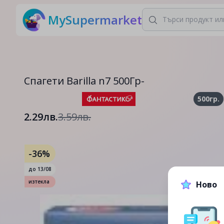
MySupermarket
Спагети Barilla n7 500Гр-
500гр.
2.29лв.
3.59лв.
-36%
до
13/08
изтекла
Ново