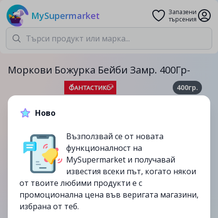
Запазени
MySupermarket
търсения
Моркови Божурка Бейби Замр. 400Гр-
400гр.
3.59лв.
3.99лв.
Ново
-10%
Възползвай се от новата
до
15/10
функционалност на
изтекла
MySupermarket и получавай
известия всеки път, когато някои
от твоите любими продукти е с
промоционална цена във веригата магазини,
избрана от теб.