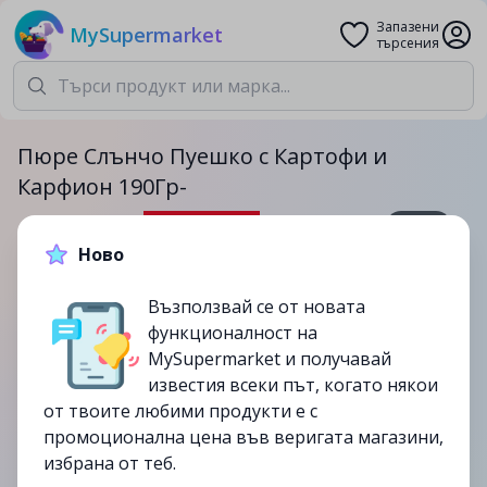
Запазени
MySupermarket
търсения
Пюре Слънчо Пуешко с Картофи и
Карфион 190Гр-
190гр.
Ново
1.89лв.
2.29лв.
Възползвай се от новата
-17%
функционалност на
до
19/09
MySupermarket и получавай
изтекла
известия всеки път, когато някои
от твоите любими продукти е с
промоционална цена във веригата магазини,
избрана от теб.