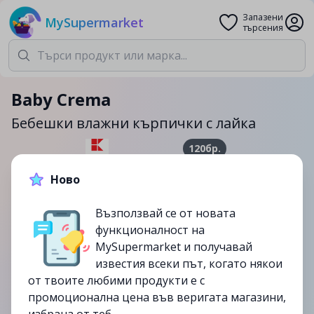
Запазени
MySupermarket
търсения
Baby Crema
Бебешки влажни кърпички с лайка
120бр.
2.39лв.
3.35лв.
Ново
-29%
Възползвай се от новата
функционалност на
до
14/03
MySupermarket и получавай
изтекла
известия всеки път, когато някои
от твоите любими продукти е с
промоционална цена във веригата магазини,
избрана от теб.