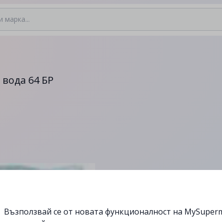
вода 64 БР
Възползвай се от новата функционалност на MySuperm