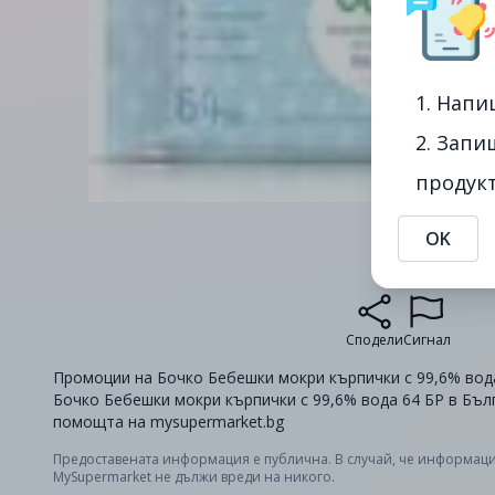
1. Напи
2. Запи
продукт
OK
Сподели
Сигнал
Промоции на Бочко Бебешки мокри кърпички с 99,6% вода 6
Бочко Бебешки мокри кърпички с 99,6% вода 64 БР в Бълг
помощта на mysupermarket.bg
Предоставената информация е публична. В случай, че информаци
MySupermarket не дължи вреди на никого.