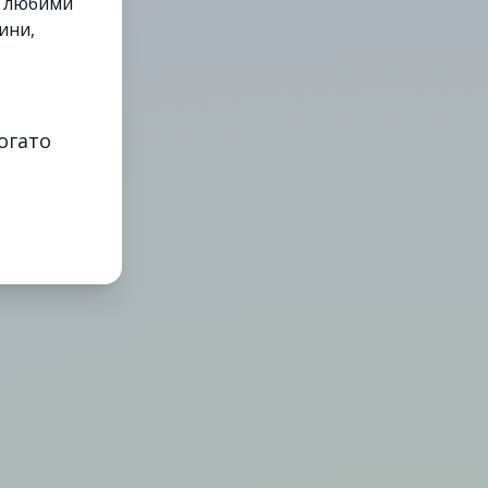
е любими
ини,
огато