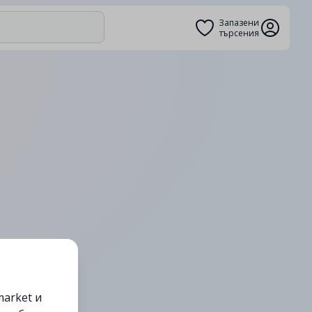
Запазени
търсения
arket и