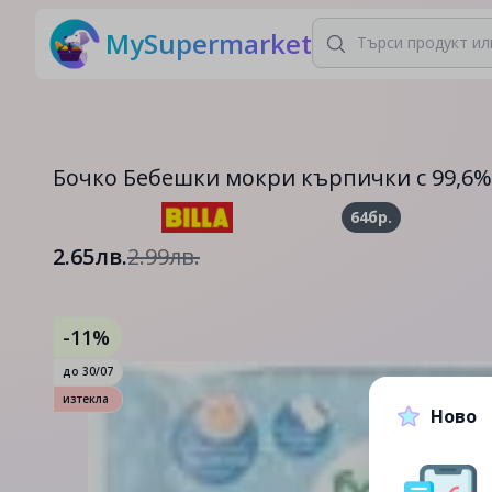
MySupermarket
Бочко Бебешки мокри кърпички с 99,6% 
64бр.
2.65лв.
2.99лв.
-11%
до
30/07
изтекла
Ново