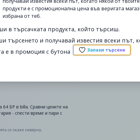
получавай известия всеки път, когато някои от твоит
продукти е с промоционална цена във веригата магаз
избрана от теб.
ши в търсачката продукта, който търсиш.
ши търсенето и получавай известия всеки път, к
Запази търсене
а е в промоция с бутона
4 БР в billa. Сравни цените на
ария - спести време и пари с
ята се окаже невярна,