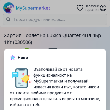
Запазени
MySupermarket
търсения
Хартия Тоалетна Luxica Quartet 4Пл 4Бр
1Кг (030506)
1кг.
Ново
10.29лв.
12.29лв.
Възползвай се от новата
-16%
функционалност на
до
12/10
MySupermarket и получавай
изтекла
известия всеки път, когато някои
от твоите любими продукти е с
промоционална цена във веригата магазини,
избрана от теб.