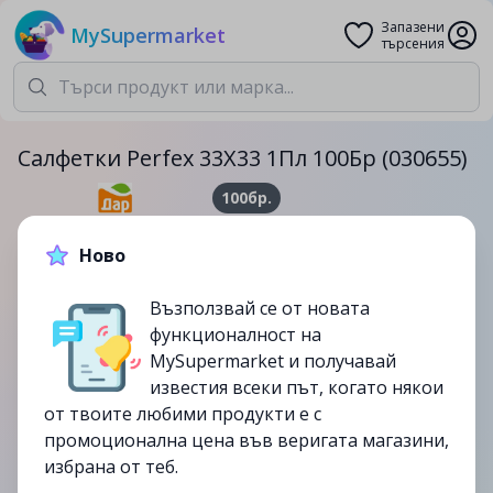
Запазени
MySupermarket
търсения
Салфетки Perfex 33Х33 1Пл 100Бр (030655)
100бр.
1.99лв.
2.79лв.
Ново
-29%
Възползвай се от новата
до
21/09
функционалност на
изтекла
MySupermarket и получавай
известия всеки път, когато някои
от твоите любими продукти е с
промоционална цена във веригата магазини,
избрана от теб.