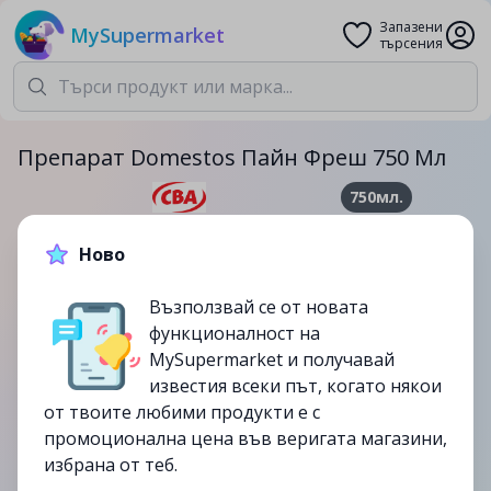
Запазени
MySupermarket
търсения
Препарат Domestos Пайн Фреш 750 Мл
750мл.
4.59лв.
7.19лв.
Ново
-36%
Възползвай се от новата
до
30/07
функционалност на
изтекла
MySupermarket и получавай
известия всеки път, когато някои
от твоите любими продукти е с
промоционална цена във веригата магазини,
избрана от теб.