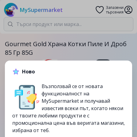
Запазени
MySupermarket
търсения
Gourmet Gold Храна Котки Пиле И Дроб
85 Гр 85G
85гр.
Ново
1.15лв.
1.79лв.
Възползвай се от новата
-36%
функционалност на
до
25/06
MySupermarket и получавай
изтекла
известия всеки път, когато някои
от твоите любими продукти е с
промоционална цена във веригата магазини,
избрана от теб.