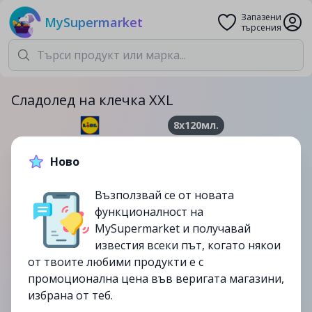
Запазени
MySupermarket
търсения
Сладолед на клечка XXL
8x120мл.
5.69лв.
Ново
до
09/08
Възползвай се от новата
изтекла
функционалност на
MySupermarket и получавай
известия всеки път, когато някои
от твоите любими продукти е с
промоционална цена във веригата магазини,
избрана от теб.