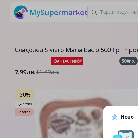
MySupermarket
Сладолед Siviero Maria Bacio 500 Гр Impor
500гр.
7.99лв.
11.49лв.
-30%
до
12/09
изтекла
Ново