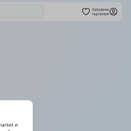
Запазени
търсения
arket и