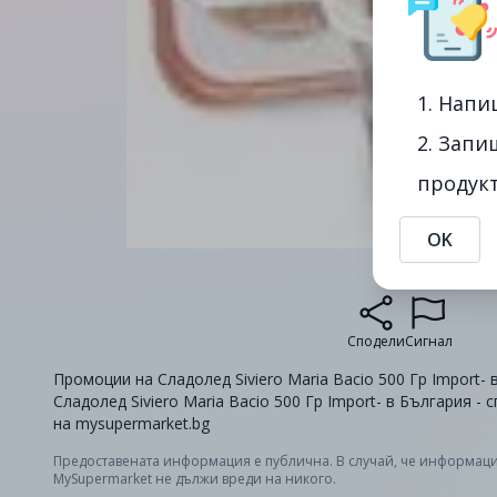
1. Напи
2. Запи
продукт
OK
Сподели
Сигнал
Промоции на Сладолед Siviero Maria Bacio 500 Гр Import- в
Сладолед Siviero Maria Bacio 500 Гр Import- в България -
на mysupermarket.bg
Предоставената информация е публична. В случай, че информаци
MySupermarket не дължи вреди на никого.