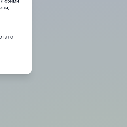
е любими
ини,
огато