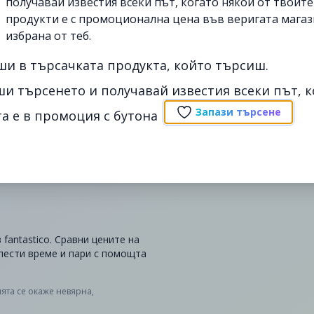
получавай известия всеки път, когато някои от твоит
продукти е с промоционална цена във веригата магаз
избрана от теб.
ши в търсачката продукта, който търсиш.
ши търсенето и получавай известия всеки път, к
Запази търсене
а е в промоция с бутона
 fantastico. Сравни цените на
 спести време и пари с помощта
ята се окаже невярна,