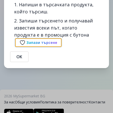
1. Напиши в търсачката продукта,
който търсиш.
2. Запиши търсенето и получавай
известия всеки път, когато
Сподели
Сигнал
продукта е в промоция с бутона
Промоции на вафли Ная 490гр21бр в cba. Сравни цените на
вафли Ная 490гр21бр в България - спести време и пари с
Запази търсене
помощта на mysupermarket.bg
Предоставената информация е публична. В случай, че
OK
информацията се окаже невярна, MySupermarket не дължи вреди на
никого.
2026
MySupermarket BG
За нас
Общи условия
Политика за поверителност
Контакти