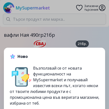
Запазени
MySupermarket
търсения
вафли Ная 490гр21бр
21бр.
4.87лв.
6.09лв.
Ново
-20%
Възползвай се от новата
до
02/07
функционалност на
изтекла
MySupermarket и получавай
известия всеки път, когато някои
от твоите любими продукти е с
промоционална цена във веригата магазини,
избрана от теб.