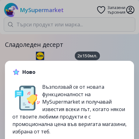
Запазени
MySupermarket
търсения
Сладоледен десерт
2x150мл.
6.99лв.
Ново
до
27/12
Възползвай се от новата
изтекла
функционалност на
MySupermarket и получавай
известия всеки път, когато някои
от твоите любими продукти е с
промоционална цена във веригата магазини,
избрана от теб.