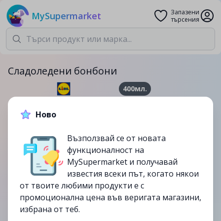
Запазени
MySupermarket
търсения
Сладоледени бонбони
400мл.
4.99лв.
Ново
до
21/03
Възползвай се от новата
изтекла
функционалност на
MySupermarket и получавай
известия всеки път, когато някои
от твоите любими продукти е с
промоционална цена във веригата магазини,
избрана от теб.