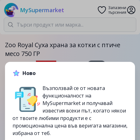
Запазени
MySupermarket
търсения
Zoo Royal Суха храна за котки с птиче
месо 750 ГР
750гр.
Ново
4.49лв.
6.59лв.
Възползвай се от новата
-32%
функционалност на
до
25/06
MySupermarket и получавай
изтекла
известия всеки път, когато някои
от твоите любими продукти е с
промоционална цена във веригата магазини,
избрана от теб.