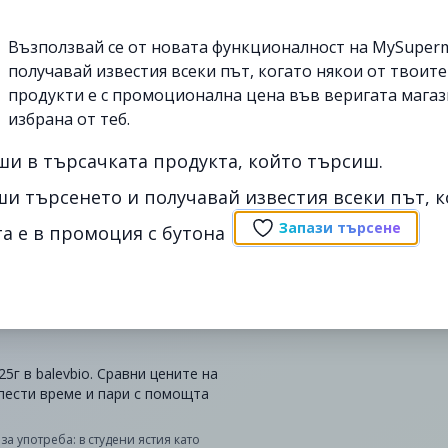
Възползвай се от новата функционалност на MySuperm
получавай известия всеки път, когато някои от твоит
продукти е с промоционална цена във веригата магаз
избрана от теб.
ши в търсачката продукта, който търсиш.
ши търсенето и получавай известия всеки път, к
Запази търсене
а е в промоция с бутона
5г в balevbio. Сравни цените на
спести време и пари с помощта
а употреба: в студени ястия като