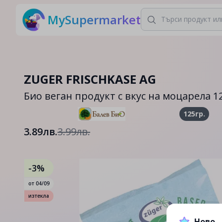
MySupermarket
ZUGER FRISCHKASE AG
Био веган продукт с вкус на моцарела 1
125гр.
3.89лв.
3.99лв.
-3%
от
04/09
изтекла
Ново