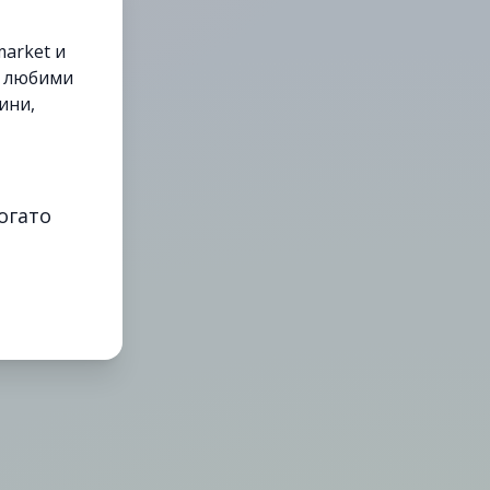
arket и
е любими
ини,
огато