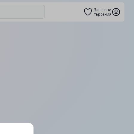
Запазени
търсения