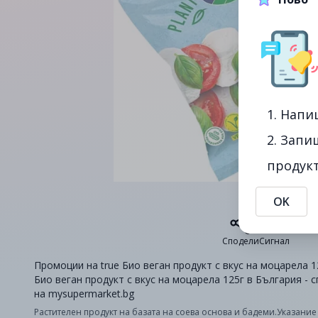
1. Напи
2. Запи
продукт
OK
Сподели
Сигнал
Промоции на true Био веган продукт с вкус на моцарела 12
Био веган продукт с вкус на моцарела 125г в България - 
на mysupermarket.bg
Растителен продукт на базата на соева основа и бадеми.Указание з