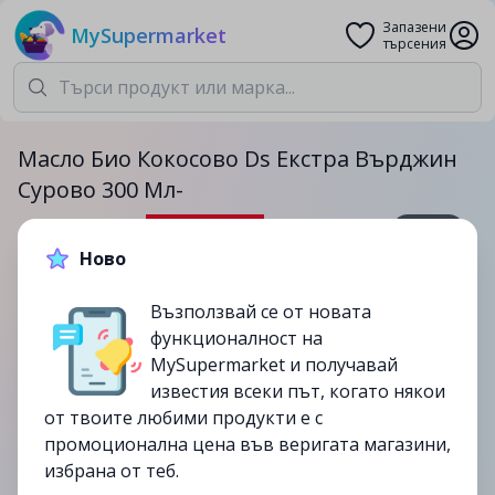
Запазени
MySupermarket
търсения
Масло Био Кокосово Ds Екстра Върджин
Сурово 300 Мл-
300мл.
Ново
6.99лв.
9.99лв.
Възползвай се от новата
-30%
функционалност на
до
01/10
MySupermarket и получавай
изтекла
известия всеки път, когато някои
от твоите любими продукти е с
промоционална цена във веригата магазини,
избрана от теб.