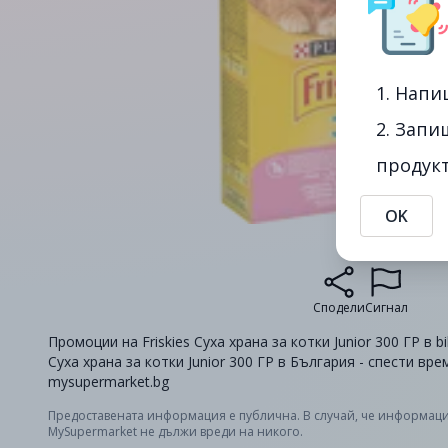
1. Напи
2. Запи
продукт
OK
Сподели
Сигнал
Промоции на Friskies Суха храна за котки Junior 300 ГР в bil
Суха храна за котки Junior 300 ГР в България - спести вр
mysupermarket.bg
Предоставената информация е публична. В случай, че информаци
MySupermarket не дължи вреди на никого.