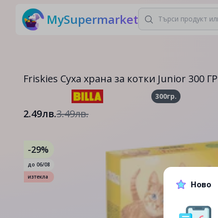
MySupermarket
Friskies Суха храна за котки Junior 300 ГР
300гр.
2.49лв.
3.49лв.
-29%
до
06/08
изтекла
Ново