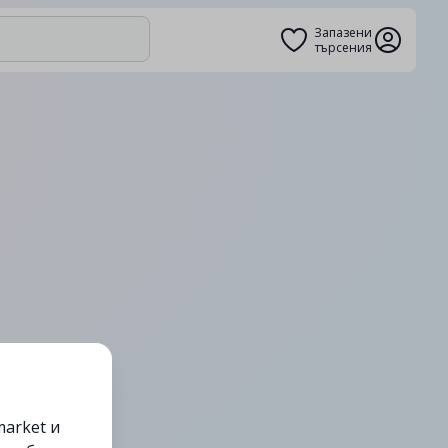
Запазени
търсения
arket и