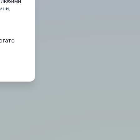
е любими
ини,
огато