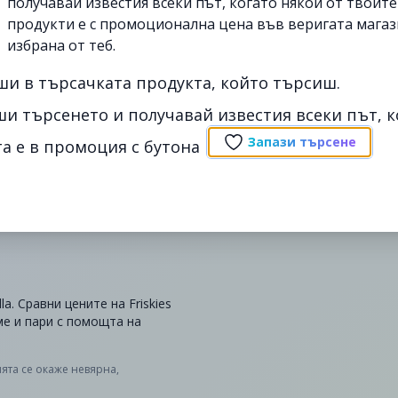
получавай известия всеки път, когато някои от твоит
продукти е с промоционална цена във веригата магаз
избрана от теб.
ши в търсачката продукта, който търсиш.
ши търсенето и получавай известия всеки път, к
Запази търсене
а е в промоция с бутона
la. Сравни цените на Friskies
еме и пари с помощта на
ята се окаже невярна,