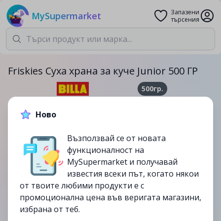
Запазени
MySupermarket
търсения
Friskies Суха храна за куче Junior 500 ГР
500гр.
2.49лв.
3.65лв.
Ново
-32%
Възползвай се от новата
до
06/08
функционалност на
изтекла
MySupermarket и получавай
известия всеки път, когато някои
от твоите любими продукти е с
промоционална цена във веригата магазини,
избрана от теб.