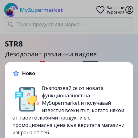
Запазени
MySupermarket
търсения
STR8
Дезодорант различни видове
150мл.
Ново
2.7лв.
4.44лв.
Възползвай се от новата
-39%
функционалност на
до
01/03
MySupermarket и получавай
изтекла
известия всеки път, когато някои
от твоите любими продукти е с
промоционална цена във веригата магазини,
избрана от теб.