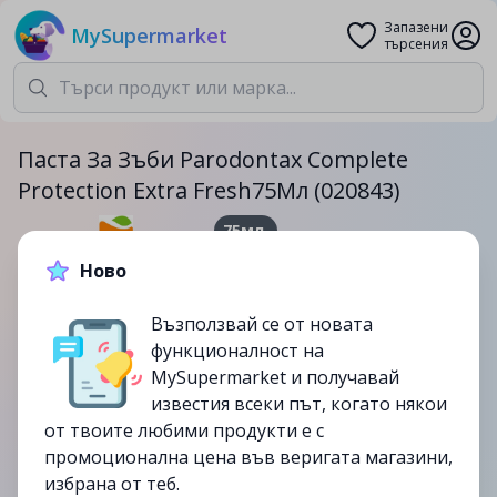
Запазени
MySupermarket
търсения
Паста За Зъби Parodontax Complete
Protection Extra Fresh75Мл (020843)
75мл.
10.99лв.
14.59лв.
Ново
Възползвай се от новата
-25%
функционалност на
до
12/10
MySupermarket и получавай
изтекла
известия всеки път, когато някои
от твоите любими продукти е с
промоционална цена във веригата магазини,
избрана от теб.