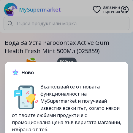
Запазени
MySupermarket
търсения
Вода За Уста Parodontax Active Gum
Health Fresh Mint 500Мл (025859)
500мл.
10.79лв.
11.99лв.
Ново
Възползвай се от новата
-10%
функционалност на
до
12/10
MySupermarket и получавай
изтекла
известия всеки път, когато някои
от твоите любими продукти е с
промоционална цена във веригата магазини,
избрана от теб.