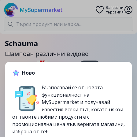
Запазени
MySupermarket
търсения
Schauma
Шампоан различни видове
750мл.
Ново
3.57лв.
Възползвай се от новата
до
25/01
функционалност на
изтекла
MySupermarket и получавай
известия всеки път, когато някои
от твоите любими продукти е с
промоционална цена във веригата магазини,
избрана от теб.