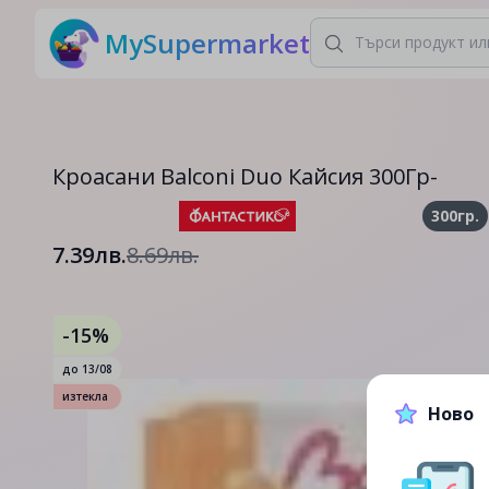
MySupermarket
Кроасани Balconi Duo Кайсия 300Гр-
300гр.
7.39лв.
8.69лв.
-15%
до
13/08
изтекла
Ново