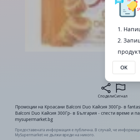
1. Напи
2. Запи
продукт
OK
Сподели
Сигнал
Промоции на Кроасани Balconi Duo Кайсия 300Гр- в fantas
Balconi Duo Кайсия 300Гр- в България - спести време и п
mysupermarket.bg
Предоставената информация е публична. В случай, че информаци
MySupermarket не дължи вреди на никого.