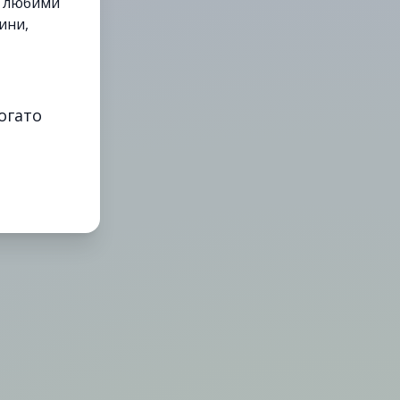
е любими
ини,
огато