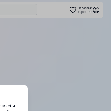
Запазени
търсения
arket и