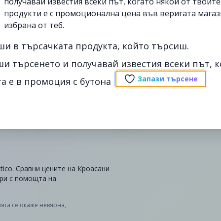
получавай известия всеки път, когато някои от твоит
продукти е с промоционална цена във веригата магаз
избрана от теб.
ши в търсачката продукта, който търсиш.
ши търсенето и получавай известия всеки път, к
Запази търсене
а е в промоция с бутона
tico. Сравни цените на Кроасани
ари с помощта на
ята се окаже невярна,