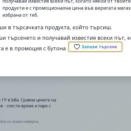
получавай известия всеки път, когато някои от твоит
продукти е с промоционална цена във веригата магаз
избрана от теб.
ши в търсачката продукта, който търсиш.
ши търсенето и получавай известия всеки път, к
Запази търсене
а е в промоция с бутона
 в billa. Сравни цените на
 - спести време и пари с
ята се окаже невярна,