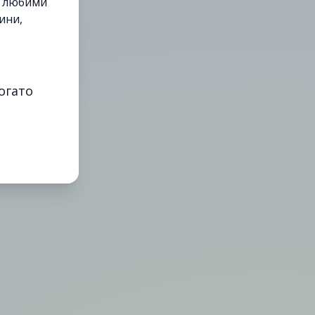
е любими
ини,
огато