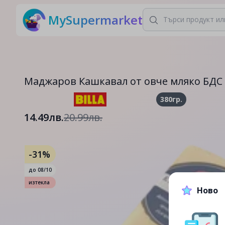
MySupermarket
Маджаров Кашкавал от овче мляко БДС 
380гр.
14.49лв.
20.99лв.
-31%
до
08/10
изтекла
Ново