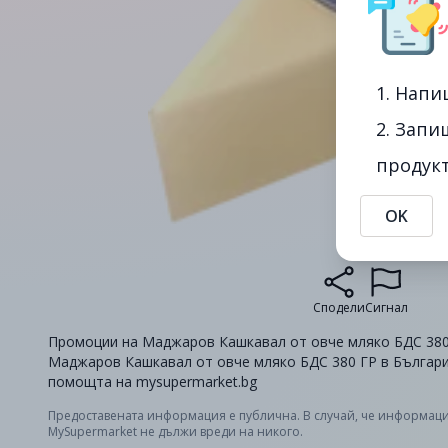
1. Напи
2. Запи
продукт
OK
Сподели
Сигнал
Промоции на Маджаров Кашкавал от овче мляко БДС 380 ГР
Маджаров Кашкавал от овче мляко БДС 380 ГР в България
помощта на mysupermarket.bg
Предоставената информация е публична. В случай, че информаци
MySupermarket не дължи вреди на никого.