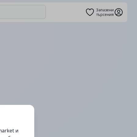
Запазени
търсения
arket и