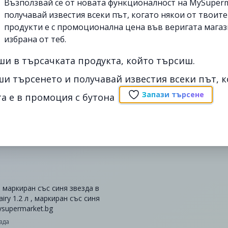
Възползвай се от новата функционалност на MySuperm
получавай известия всеки път, когато някои от твоит
продукти е с промоционална цена във веригата магаз
избрана от теб.
ши в търсачката продукта, който търсиш.
ши търсенето и получавай известия всеки път, к
Запази търсене
а е в промоция с бутона
, маркиран със синя звезда в
iry 1.2 л , маркиран със синя
ysupermarket.bg
езда