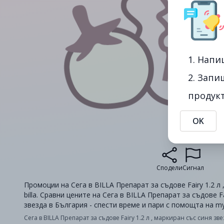
1. Напи
2. Запи
продукт
OK
Сподели
Сигнал
Промоции на Сега в BILLA Препарат за съдове Fairy 1.2 л 
billa. Сравни цените на Сега в BILLA Препарат за съдове Fa
звезда в България - спести време и пари с помощта на m
Сега в BILLA Препарат за съдове Fairy 1.2 л , маркиран със синя зв