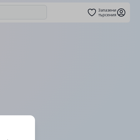
Запазени
търсения