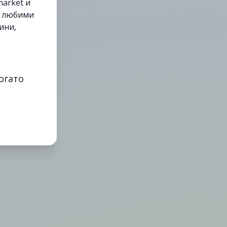
arket и
е любими
ини,
огато