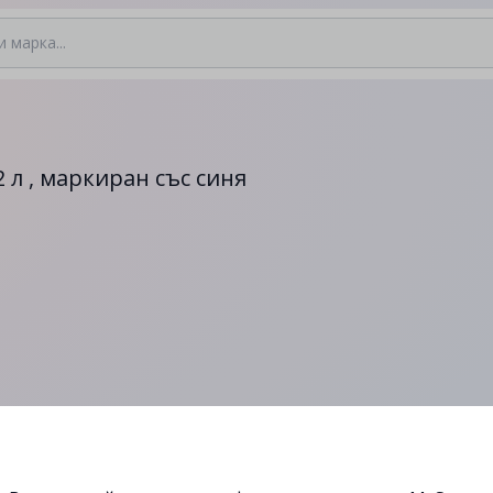
2 л , маркиран със синя