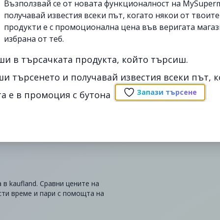
Възползвай се от новата функционалност на MySuperm
получавай известия всеки път, когато някои от твоит
продукти е с промоционална цена във веригата магаз
избрана от теб.
ши в търсачката продукта, който търсиш.
ши търсенето и получавай известия всеки път, к
Запази търсене
а е в промоция с бутона
в kaufland. Сравни цените на
сти време и пари с помощта на