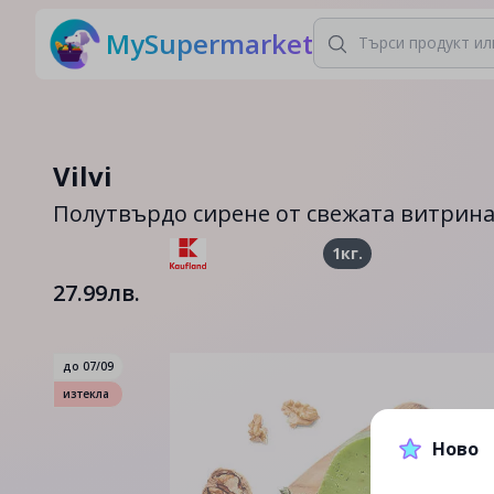
MySupermarket
Vilvi
Полутвърдо сирене от свежата витрин
1кг.
27.99лв.
до
07/09
изтекла
Ново