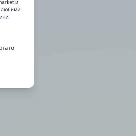
arket и
е любими
ини,
огато