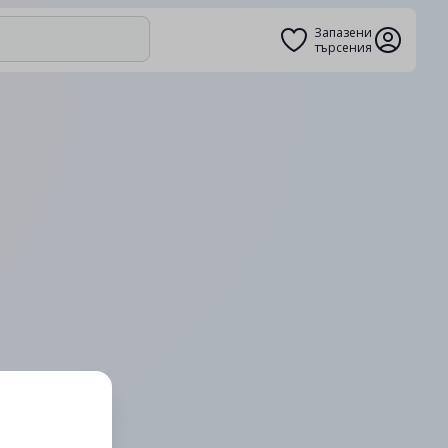
Запазени
търсения