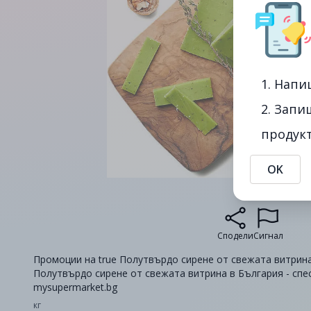
1. Напи
2. Запи
продукт
OK
Сподели
Сигнал
Промоции на true Полутвърдо сирене от свежата витрина 
Полутвърдо сирене от свежата витрина в България - спе
mysupermarket.bg
кг