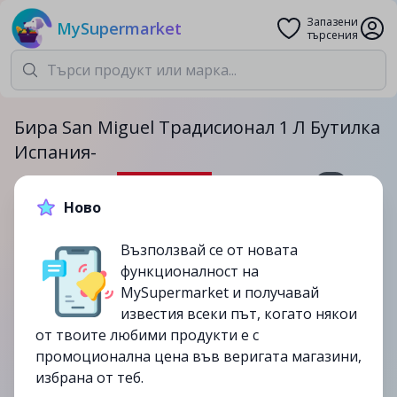
Запазени
MySupermarket
търсения
Бира San Miguel Традисионал 1 Л Бутилка
Испания-
1л.
Ново
4.29лв.
5.69лв.
Възползвай се от новата
-25%
функционалност на
до
06/08
MySupermarket и получавай
изтекла
известия всеки път, когато някои
от твоите любими продукти е с
промоционална цена във веригата магазини,
избрана от теб.