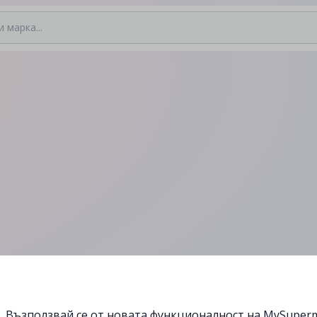
Възползвай се от новата функционалност на MySuperm