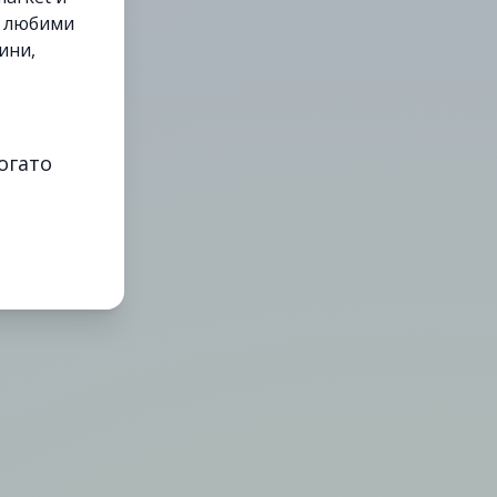
е любими
ини,
огато