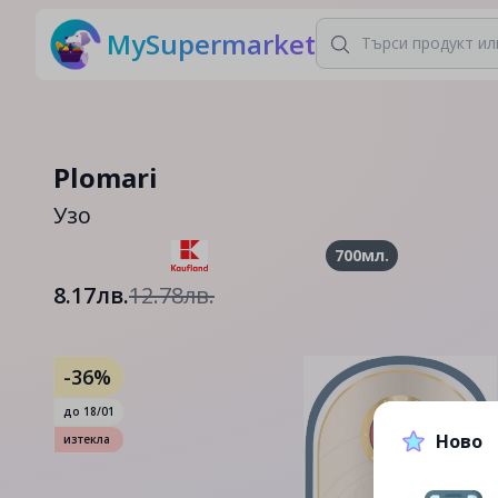
MySupermarket
Plomari
Узо
700мл.
8.17лв.
12.78лв.
-36%
до
18/01
Ново
изтекла