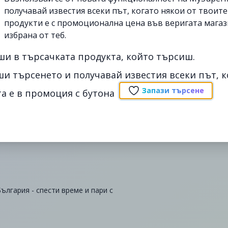
получавай известия всеки път, когато някои от твоит
продукти е с промоционална цена във веригата магаз
избрана от теб.
ши в търсачката продукта, който търсиш.
ши търсенето и получавай известия всеки път, к
Запази търсене
а е в промоция с бутона
България - спести време и пари с