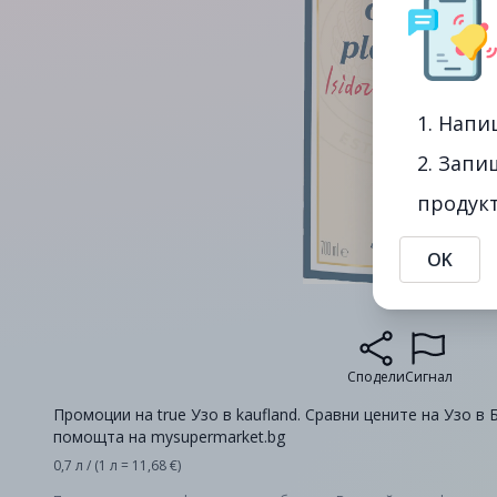
1. Напи
2. Запи
продукт
OK
Сподели
Сигнал
Промоции на true Узо в kaufland. Сравни цените на Узо в 
помощта на mysupermarket.bg
0,7 л / (1 л = 11,68 €)