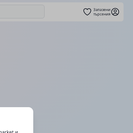
Запазени
търсения
arket и