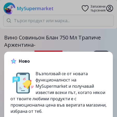
Запазени
MySupermarket
търсения
Вино Совиньон Блан 750 Мл Трапиче
Аржентина-
750мл.
Ново
13.99лв.
17.99лв.
Възползвай се от новата
-22%
функционалност на
до
10/10
MySupermarket и получавай
изтекла
известия всеки път, когато някои
от твоите любими продукти е с
промоционална цена във веригата магазини,
избрана от теб.