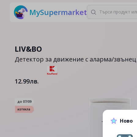
MySupermarket
LIV&BO
Детектор за движение с аларма/звънец
12.99лв.
до
07/09
изтекла
Ново