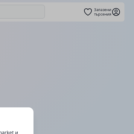
Запазени
търсения
arket и