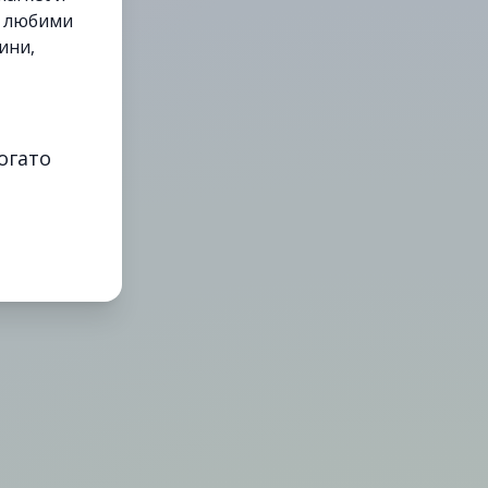
е любими
ини,
огато