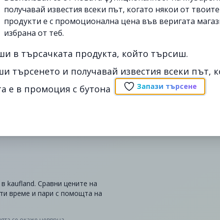
получавай известия всеки път, когато някои от твоит
продукти е с промоционална цена във веригата магаз
избрана от теб.
ши в търсачката продукта, който търсиш.
ши търсенето и получавай известия всеки път, к
Запази търсене
а е в промоция с бутона
в kaufland. Сравни цените на
сти време и пари с помощта на
ята се окаже невярна,