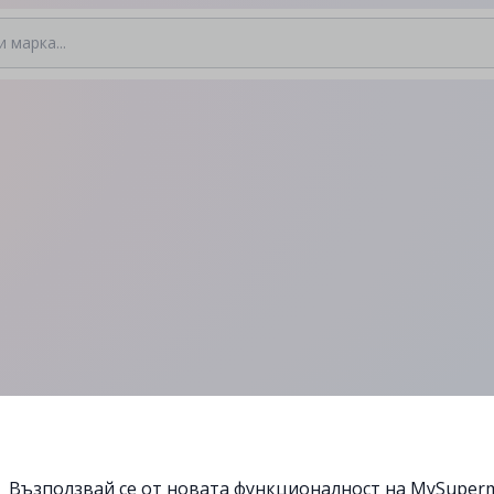
Възползвай се от новата функционалност на MySuperm