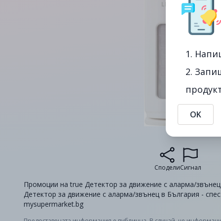
1. Напи
2. Запи
продукт
OK
Сподели
Сигнал
Промоции на true Детектор за движение с аларма/звънец 
Детектор за движение с аларма/звънец в България - спе
mysupermarket.bg
Предоставената информация е публична. В случай, че информаци