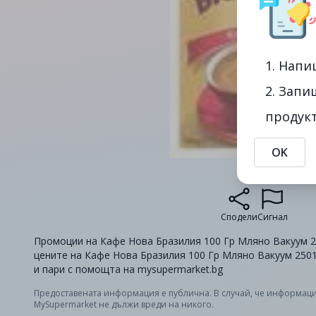
1. Напи
2. Запи
продукт
OK
Сподели
Сигнал
Промоции на Кафе Нова Бразилия 100 Гр Мляно Вакуум 250
цените на Кафе Нова Бразилия 100 Гр Мляно Вакуум 2501
и пари с помощта на mysupermarket.bg
Предоставената информация е публична. В случай, че информаци
MySupermarket не дължи вреди на никого.