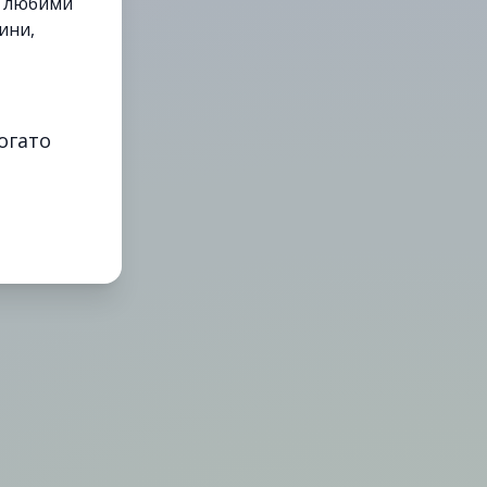
е любими
ини,
огато