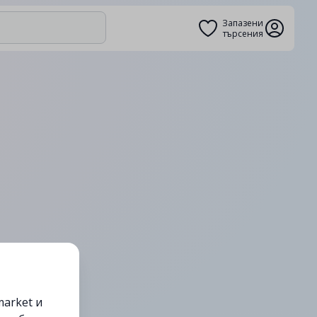
Запазени
търсения
arket и