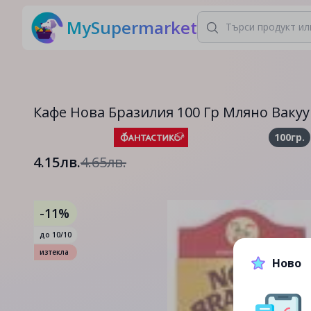
MySupermarket
Кафе Нова Бразилия 100 Гр Мляно Вакуу
100гр.
4.15лв.
4.65лв.
-11%
до
10/10
изтекла
Ново