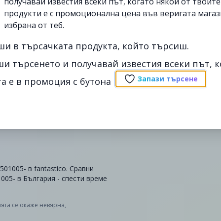
получавай известия всеки път, когато някои от твоит
продукти е с промоционална цена във веригата магаз
избрана от теб.
ши в търсачката продукта, който търсиш.
ши търсенето и получавай известия всеки път, к
Запази търсене
а е в промоция с бутона
1005- в fantastico. Сравни
005- в България - спести време
ята се окаже невярна,