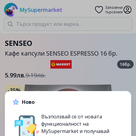
Запазени
MySupermarket
търсения
SENSEO
Кафе капсули SENSEO ESPRESSO 16 бр.
16бр.
5.99лв.
9.19лв.
-35%
до
18/12
Ново
изтекла
Възползвай се от новата
функционалност на
MySupermarket и получавай