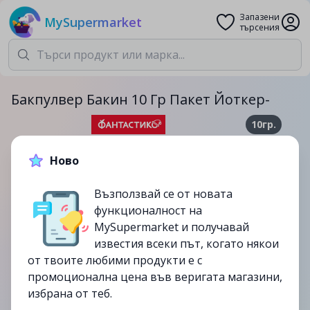
Запазени
MySupermarket
търсения
Бакпулвер Бакин 10 Гр Пакет Йоткер-
10гр.
0.25лв.
0.29лв.
Ново
-14%
Възползвай се от новата
до
10/09
функционалност на
изтекла
MySupermarket и получавай
известия всеки път, когато някои
от твоите любими продукти е с
промоционална цена във веригата магазини,
избрана от теб.