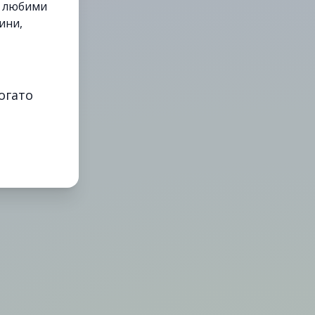
е любими
ини,
огато