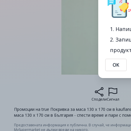
1. Напи
2. Запи
продукт
OK
Сподели
Сигнал
Промоции на true Покривка за маса 130 x 170 см в kauflan
маса 130 x 170 см в България - спести време и пари с по
Предоставената информация е публична. В случай, че информаци
MySupermarket не дължи вреди на никого.