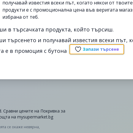
получавай известия всеки път, когато някои от твоит
продукти е с промоционална цена във веригата магаз
избрана от теб.
ши в търсачката продукта, който търсиш.
ши търсенето и получавай известия всеки път, к
Запази търсене
а е в промоция с бутона
d. Сравни цените на Покривка за
мощта на mysupermarket.bg
ята се окаже невярна,