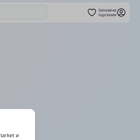
Запазени
търсения
arket и