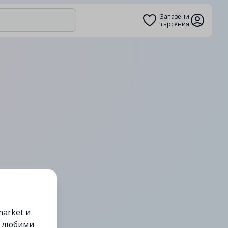
Запазени
търсения
arket и
е любими