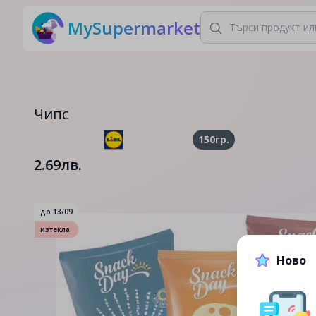
MySupermarket
Чипс
150гр.
2.69лв.
до
13/09
изтекла
Ново