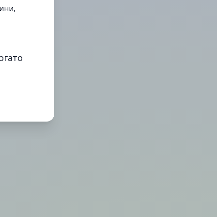
ини,
огато