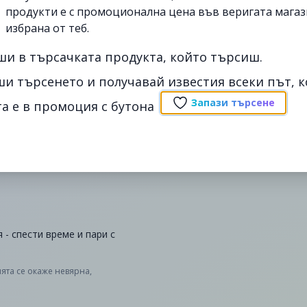
продукти е с промоционална цена във веригата магаз
избрана от теб.
ши в търсачката продукта, който търсиш.
ши търсенето и получавай известия всеки път, к
Запази търсене
а е в промоция с бутона
 - спести време и пари с
ята се окаже невярна,