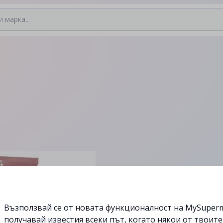
Възползвай се от новата функционалност на MySuperm
получавай известия всеки път, когато някои от твоит