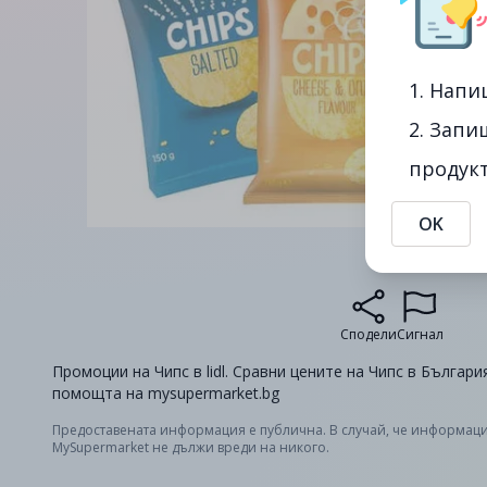
1. Напи
2. Запи
продукт
OK
Сподели
Сигнал
Промоции на Чипс в lidl. Сравни цените на Чипс в България
помощта на mysupermarket.bg
Предоставената информация е публична. В случай, че информаци
MySupermarket не дължи вреди на никого.