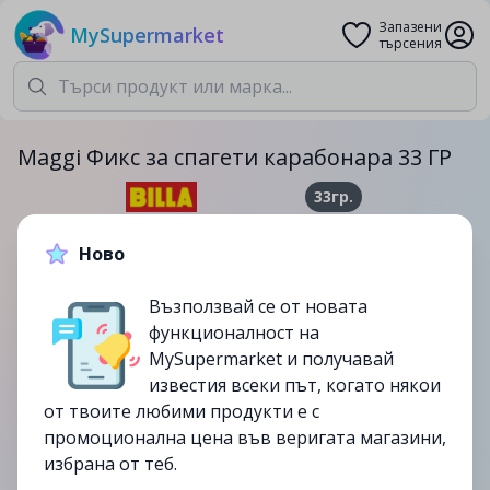
Запазени
MySupermarket
търсения
Maggi Фикс за спагети карабонара 33 ГР
33гр.
1.49лв.
1.99лв.
Ново
-25%
Възползвай се от новата
до
15/10
функционалност на
изтекла
MySupermarket и получавай
известия всеки път, когато някои
от твоите любими продукти е с
промоционална цена във веригата магазини,
избрана от теб.