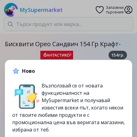
Запазени
MySupermarket
търсения
Бисквити Орео Сандвич 154 Гр Крафт-
154гр.
3.39лв.
3.79лв.
Ново
-11%
Възползвай се от новата
до
19/09
функционалност на
изтекла
MySupermarket и получавай
известия всеки път, когато някои
от твоите любими продукти е с
промоционална цена във веригата магазини,
избрана от теб.