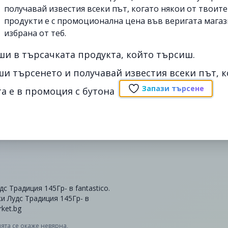
получавай известия всеки път, когато някои от твоит
продукти е с промоционална цена във веригата магаз
избрана от теб.
ши в търсачката продукта, който търсиш.
ши търсенето и получавай известия всеки път, к
Запази търсене
а е в промоция с бутона
Традиция 145Гр- в fantastico.
 Лудс Традиция 145Гр- в
ket.bg
ята се окаже невярна,