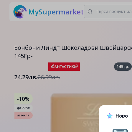
MySupermarket
Бонбони Линдт Шоколадови Швейцарск
145Гр-
145гр.
24.29лв.
26.99лв.
-10%
до
27/08
Ново
изтекла