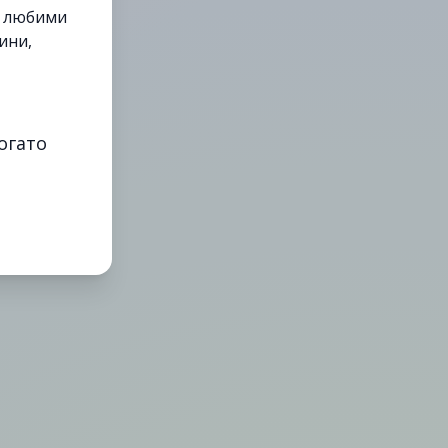
е любими
ини,
огато