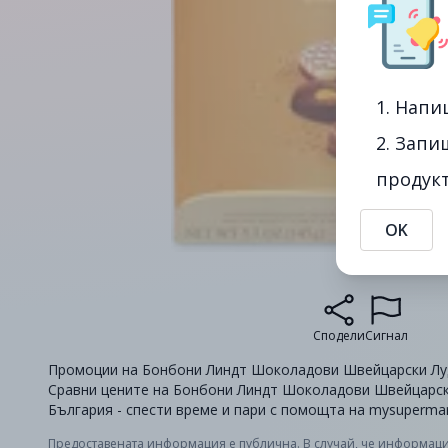
1. Напи
2. Запи
продукт
OK
Сподели
Сигнал
Промоции на Бонбони Линдт Шоколадови Швейцарски Лудс 
Сравни цените на Бонбони Линдт Шоколадови Швейцарски
България - спести време и пари с помощта на mysupermar
Предоставената информация е публична. В случай, че информаци