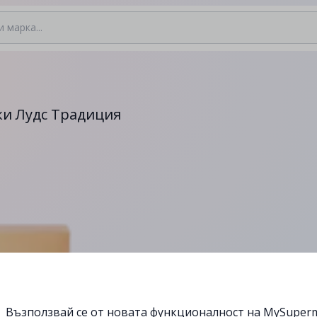
и Лудс Традиция
Възползвай се от новата функционалност на MySuperm