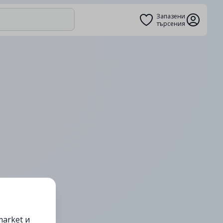
Запазени
търсения
arket и