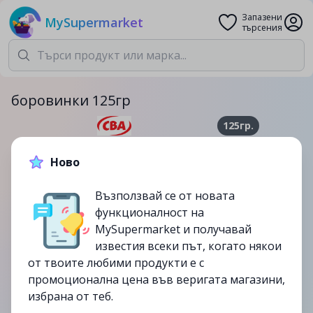
Запазени
MySupermarket
търсения
боровинки 125гр
125гр.
3.49лв.
5.99лв.
Ново
-42%
Възползвай се от новата
до
27/08
функционалност на
изтекла
MySupermarket и получавай
известия всеки път, когато някои
от твоите любими продукти е с
промоционална цена във веригата магазини,
избрана от теб.