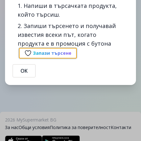
1. Напиши в търсачката продукта,
който търсиш.
2. Запиши търсенето и получавай
известия всеки път, когато
Сподели
Сигнал
продукта е в промоция с бутона
Промоции на боровинки 125гр в cba. Сравни цените на
боровинки 125гр в България - спести време и пари с
Запази търсене
помощта на mysupermarket.bg
Предоставената информация е публична. В случай, че
OK
информацията се окаже невярна, MySupermarket не дължи вреди на
никого.
2026
MySupermarket BG
За нас
Общи условия
Политика за поверителност
Контакти