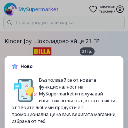
Запазени
MySupermarket
търсения
Kinder Joy Шоколадово яйце 21 ГР
21гр.
2.19лв.
3.45лв.
Ново
-37%
Възползвай се от новата
до
06/08
функционалност на
изтекла
MySupermarket и получавай
известия всеки път, когато някои
от твоите любими продукти е с
промоционална цена във веригата магазини,
избрана от теб.