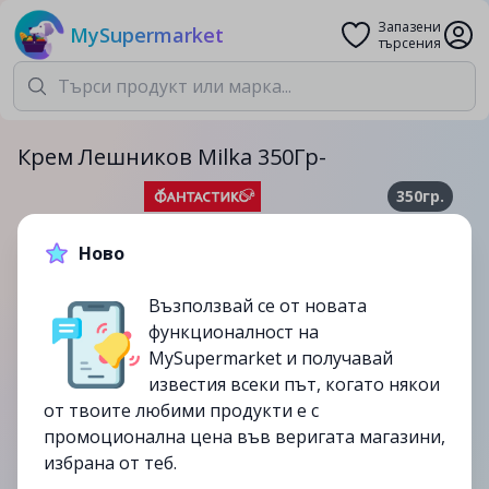
Запазени
MySupermarket
търсения
Крем Лешников Milka 350Гр-
350гр.
11.69лв.
13.29лв.
Ново
-12%
Възползвай се от новата
до
10/10
функционалност на
изтекла
MySupermarket и получавай
известия всеки път, когато някои
от твоите любими продукти е с
промоционална цена във веригата магазини,
избрана от теб.