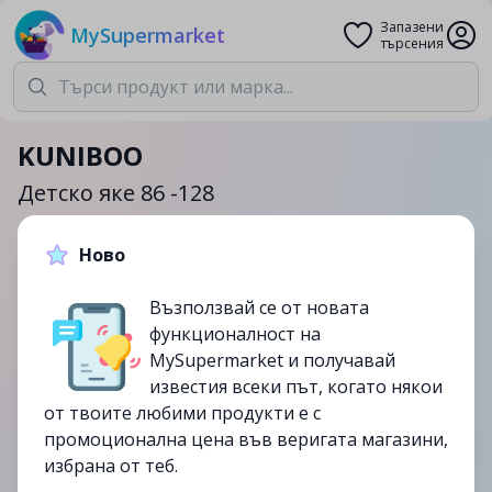
Запазени
MySupermarket
търсения
KUNIBOO
Детско яке 86 -128
Ново
19.99лв.
Възползвай се от новата
до
07/09
функционалност на
изтекла
MySupermarket и получавай
известия всеки път, когато някои
от твоите любими продукти е с
промоционална цена във веригата магазини,
избрана от теб.