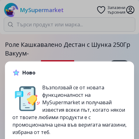
Запазени
MySupermarket
търсения
Роле Кашкавалено Дестан с Шунка 250Гр
Вакуум-
250гр.
Ново
6.99лв.
9.5лв.
Възползвай се от новата
-26%
функционалност на
до
19/09
MySupermarket и получавай
изтекла
известия всеки път, когато някои
от твоите любими продукти е с
промоционална цена във веригата магазини,
избрана от теб.